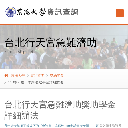
台北行天宮急難濟助
Scholarship Details
東海大學
資訊查詢
獎助學金
113學年度下學期 獎助學金詳細辦法
台北行天宮急難濟助獎助學金
詳細辦法
凡申請者除須下載以下的「申請書」填寫外（無申請書者免附），須
登入學生資訊系