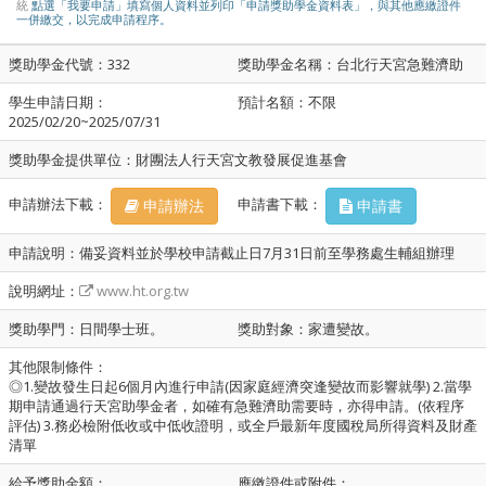
統
點選「我要申請」填寫個人資料並列印「申請獎助學金資料表」，與其他應繳證件
一併繳交，以完成申請程序。
獎助學金代號：332
獎助學金名稱：台北行天宮急難濟助
學生申請日期：
預計名額：不限
2025/02/20~2025/07/31
獎助學金提供單位：財團法人行天宮文教發展促進基會
申請辦法下載：
申請書下載：
申請辦法
申請書
申請說明：備妥資料並於學校申請截止日7月31日前至學務處生輔組辦理
說明網址：
www.ht.org.tw
獎助學門：日間學士班。
獎助對象：家遭變故。
其他限制條件：
◎1.變故發生日起6個月內進行申請(因家庭經濟突逢變故而影響就學) 2.當學
期申請通過行天宮助學金者，如確有急難濟助需要時，亦得申請。(依程序
評估) 3.務必檢附低收或中低收證明，或全戶最新年度國稅局所得資料及財產
清單
給予獎助金額：
應繳證件或附件：