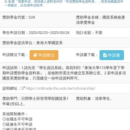
統
點選「我要申請」填寫個人資料並列印「申請獎助學金資料表」，與其他應繳證件
一併繳交，以完成申請程序。
獎助學金代號：539
獎助學金名稱：國貿系賴俊彥
清寒獎學金
學生申請日期：2025/02/25~2025/03/26
預計名額：不限
獎助學金提供單位：東海大學國貿系
申請辦法下載：
申請書下載：
申請辦法
申請書
申請說明：1.請先至『學生資訊系統』填寫列印『東海大學113學年度下學
期申請獎助學金資料表』，並檢附所需文件繳交至系辦公室。2.若申請多項
國貿系獎助學金，只需繳交一份申請資料即可。
說明網址：
https://inttrade.thu.edu.tw/scholarship/
獎助學門：日間學士班管理學院國貿系1
獎助對象：清寒學生。
年級(含)以上。
其他限制條件：
◎在職生不可申請
◎延修生不可申請
◎被記過者不可申請