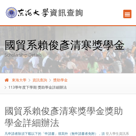
國貿系賴俊彥清寒獎學金
Scholarship Details
東海大學
資訊查詢
獎助學金
113學年度下學期 獎助學金詳細辦法
國貿系賴俊彥清寒獎學金獎助
學金詳細辦法
凡申請者除須下載以下的「申請書」填寫外（無申請書者免附），須
登入學生資訊系