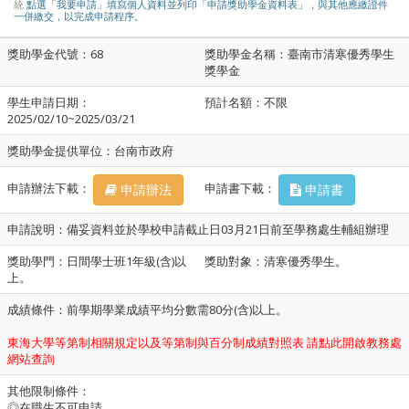
統
點選「我要申請」填寫個人資料並列印「申請獎助學金資料表」，與其他應繳證件
一併繳交，以完成申請程序。
獎助學金代號：68
獎助學金名稱：臺南市清寒優秀學生
獎學金
學生申請日期：
預計名額：不限
2025/02/10~2025/03/21
獎助學金提供單位：台南市政府
申請辦法下載：
申請書下載：
申請辦法
申請書
申請說明：備妥資料並於學校申請截止日03月21日前至學務處生輔組辦理
獎助學門：日間學士班1年級(含)以
獎助對象：清寒優秀學生。
上。
成績條件：前學期學業成績平均分數需80分(含)以上。
東海大學等第制相關規定以及等第制與百分制成績對照表 請點此開啟教務處
網站查詢
其他限制條件：
◎在職生不可申請