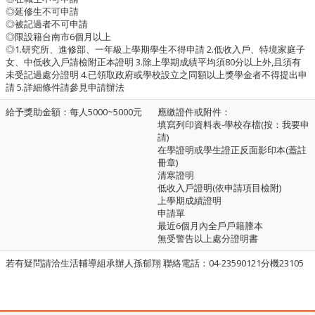
◎延修生不可申請
◎被記過者不可申請
◎限設籍台南市6個月以上
◎1.研究所、進修部、一年級上學期學生不得申請 2.低收入戶、特境家庭子
女、中低收入戶請檢附正本證明 3.除上學期成績平均須80分以上外,且須有
未受記過處分證明 4.已領取政府或學校設立之同額以上獎學金者不得提出申
請 5.詳細條件請參見申請辦法
給予獎助金額：每人5000~5000元
應繳證件或附件：
填寫列印資料表-學校存檔(按：我要申
請)
在學證明或學生證正反面影印本(蓋註
冊章)
清寒證明
低收入戶證明(依申請項目檢附)
上學期成績證明
申請單
最近6個月內全戶戶籍謄本
無受警告以上處分證明書
若有疑問請洽生活輔導組承辦人孫郁翔 聯絡電話：04-23590121分機23105