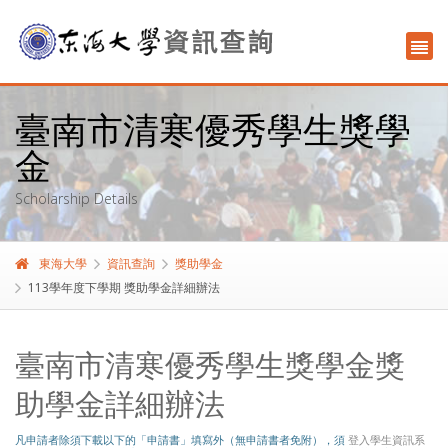
臺南市清寒優秀學生獎學
金
Scholarship Details
東海大學
資訊查詢
獎助學金
113學年度下學期 獎助學金詳細辦法
臺南市清寒優秀學生獎學金獎
助學金詳細辦法
凡申請者除須下載以下的「申請書」填寫外（無申請書者免附），須
登入學生資訊系