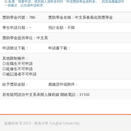
統
點選「我要申請」填寫個人資料並列印「申請獎助學金資料表」，與其他應繳證件
一併繳交，以完成申請程序。
獎助學金代號：786
獎助學金名稱：中文系春風化雨獎學金
學生申請日期：~
預計名額：不限
獎助學金提供單位：中文系
申請辦法下載：
申請書下載：
其他限制條件：
◎在職生不可申請
◎延修生不可申請
◎被記過者不可申請
給予獎助金額：
應繳證件或附件：
若有疑問請洽中文系承辦人陳莉媖 聯絡電話：31103
版權所有 © 2015 - 東海大學 Tunghai University