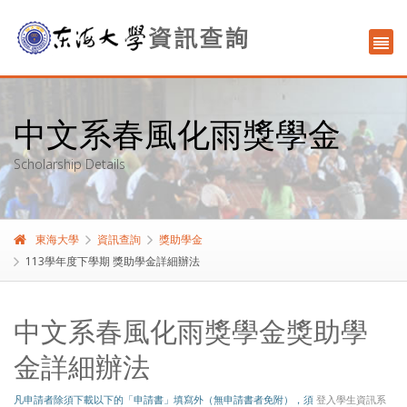
中文系春風化雨獎學金
Scholarship Details
東海大學
資訊查詢
獎助學金
113學年度下學期 獎助學金詳細辦法
中文系春風化雨獎學金獎助學
金詳細辦法
凡申請者除須下載以下的「申請書」填寫外（無申請書者免附），須
登入學生資訊系