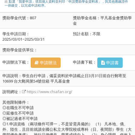
統
點選「我要申請」填寫個人資料並列印「申請獎助學金資料表」，與其他應繳證件
一併繳交，以完成申請程序。
獎助學金代號：807
獎助學金名稱：平凡基金會獎助學
金
學生申請日期：
預計名額：不限
2025/03/01~2025/03/31
獎助學金提供單位：
申請辦法下載：
申請書下載：
申請辦法
申請書
申請說明：學生自行申請，備妥資料於申請截止日3月31日前自行郵寄至
10699 台大郵局第54號信箱 平凡基金會
說明網址：
https://www.chiafan.org/
其他限制條件：
◎在職生不可申請
◎延修生不可申請
◎被記過者不可申請
◎1.申請資格 （兩項條件可擇一，不是皆需具備的） （1） 凡本地、僑、
外、陸生，且目前就讀全國公私立大學院校或專科（日、夜間部）學生（大
學部優先考慮），操行品德優良，學業成績中上。 （2） 身心障礙、低收入