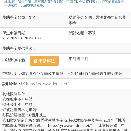
統
點選「我要申請」填寫個人資料並列印「申請獎助學金資料表」，與其他應繳證件
一併繳交，以完成申請程序。
獎助學金代號：814
獎助學金名稱：吳鴻麟先生紀念獎
學金
學生申請日期：
預計名額：不限
2025/02/10~2025/02/26
獎助學金提供單位：
申請書下載：
申請辦法下載：
申請辦法
申請說明：備妥資料並於學校申請截止日2月26日前至學務處生輔組辦理
說明網址：
http://tycwww.ddns.net/
其他限制條件：
◎在職生不可申請
◎延修生不可申請
◎被記過者不可申請
◎限設籍桃園市6個月以上
◎1.此獎學金分為:(1)優秀學生獎學金 (2)特殊才藝學生獎學金 2.請至「桃園
市獎學金申請系統（網址：http://tycwww.ddns.net/）」建立帳戶線上申
請。請務必填寫正確資料，若有錯誤可自行於申請期間內逕行上網更改，惟