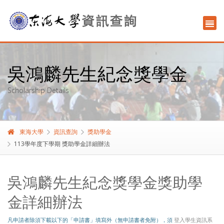
吳鴻麟先生紀念獎學金
Scholarship Details
東海大學
資訊查詢
獎助學金
113學年度下學期 獎助學金詳細辦法
吳鴻麟先生紀念獎學金獎助學
金詳細辦法
凡申請者除須下載以下的「申請書」填寫外（無申請書者免附），須
登入學生資訊系