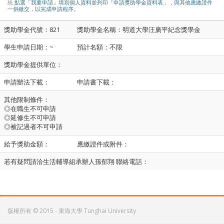
統
點選「我要申請」填寫個人資料並列印「申請獎助學金資料表」，與其他應繳證件
一併繳交，以完成申請程序。
獎助學金代號：821
獎助學金名稱：明道大學汪廣平紀念獎學金
學生申請日期：~
預計名額：不限
獎助學金提供單位：
申請辦法下載：
申請書下載：
其他限制條件：
◎在職生不可申請
◎延修生不可申請
◎被記過者不可申請
給予獎助金額：
應繳證件或附件：
若有疑問請洽生活輔導組承辦人孫郁翔 聯絡電話：
版權所有 © 2015 - 東海大學 Tunghai University