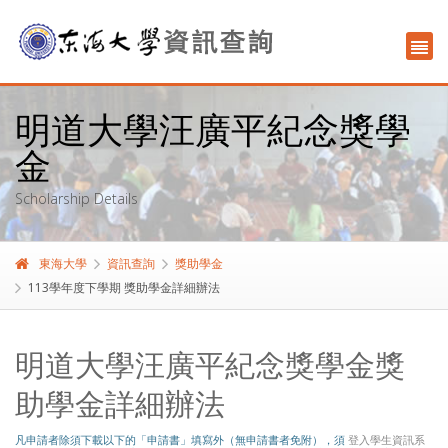
明道大學汪廣平紀念獎學
金
Scholarship Details
東海大學
資訊查詢
獎助學金
113學年度下學期 獎助學金詳細辦法
明道大學汪廣平紀念獎學金獎
助學金詳細辦法
凡申請者除須下載以下的「申請書」填寫外（無申請書者免附），須
登入學生資訊系