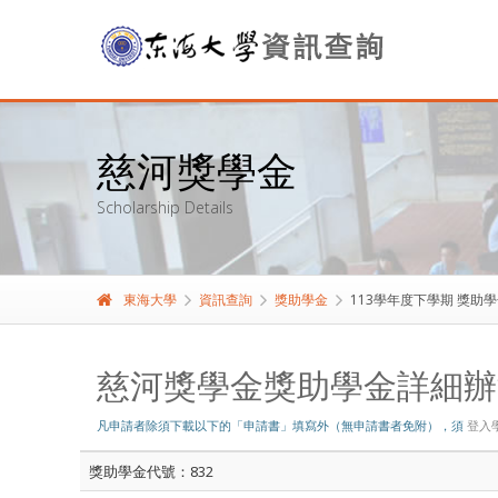
慈河獎學金
Scholarship Details
東海大學
資訊查詢
獎助學金
113學年度下學期 獎助
慈河獎學金獎助學金詳細辦
凡申請者除須下載以下的「申請書」填寫外（無申請書者免附），須
登入
獎助學金代號：832