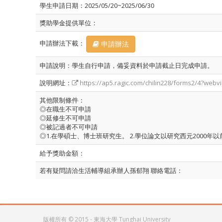
學生申請日期：2025/05/20~2025/06/30
獎助學金提供單位：
申請辦法下載：
申請辦法
申請說明：學生自行申請，備妥資料於申請截止日完成申請。
說明網址：
https://ap5.ragic.com/chilin228/forms2/4?w
其他限制條件：
◎在職生不可申請
◎延修生不可申請
◎被記過者不可申請
◎1.在學碩士、博士班研究生。 2.學位論文以研究西元2000
給予獎助金額：
若有疑問請洽生活輔導組承辦人孫郁翔 聯絡電話：
版權所有 © 2015 - 東海大學 Tunghai University