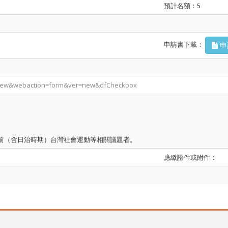
預計名額：5
申請書下載：
申
ebview&webaction=form&ver=new&dfCheckbox
年以前（含日治時期）台灣社會運動等相關議題者。
應繳證件或附件：