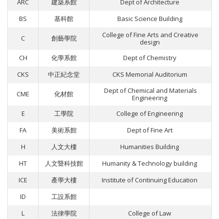
ARC
建築系館
Dept of Architecture
BS
基科館
Basic Science Building
College of Fine Arts and Creative
C
創藝學院
design
CH
化學系館
Dept of Chemistry
CKS
中正紀念堂
CKS Memorial Auditorium
Dept of Chemical and Materials
CME
化材館
Engineering
E
工學院
College of Engineering
FA
美術系館
Dept of Fine Art
H
人文大樓
Humanities Building
HT
人文暨科技館
Humanity & Technology building
ICE
產學大樓
Institute of Continuing Education
ID
工設系館
L
法律學院
College of Law