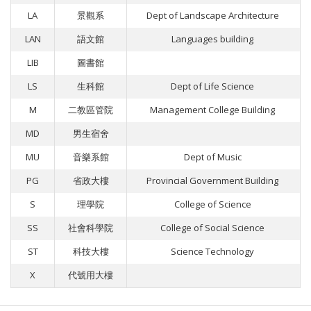
LA
景觀系
Dept of Landscape Architecture
LAN
語文館
Languages building
LIB
圖書館
LS
生科館
Dept of Life Science
M
二教區管院
Management College Building
MD
男生宿舍
MU
音樂系館
Dept of Music
PG
省政大樓
Provincial Government Building
S
理學院
College of Science
SS
社會科學院
College of Social Science
ST
科技大樓
Science Technology
X
代號用大樓